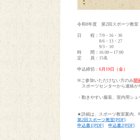
令和8年度 第2回スポーツ教室
日 程：7/9・16・30
8/6・13・27
9/3・10
時 間：16:00～17:00
定 員：15名
申込締切：
6
月19日（金）
※ご参加いただけない方のみ
開
スポーツセンターから連絡が
・動きやすい服装、室内用シュ
★詳細は、スポーツ教室案内、
第2回スポーツ教室[PDF]
申込書1[PDF]
申込書2[PDF]