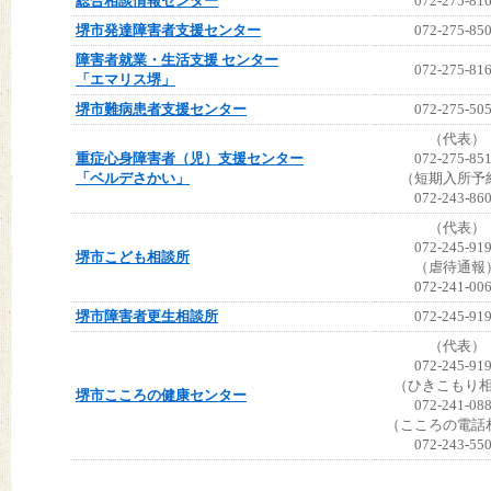
総合相談情報センター
072-275-81
堺市発達障害者支援センター
072-275-85
障害者就業・生活支援 センター
072-275-81
「エマリス堺」
堺市難病患者支援センター
072-275-50
（代表）
重症心身障害者（児）支援センター
072-275-85
「ベルデさかい」
（短期入所予
072-243-86
（代表）
072-245-91
堺市こども相談所
（虐待通報
072-241-00
堺市障害者更生相談所
072-245-91
（代表）
072-245-91
（ひきこもり
堺市こころの健康センター
072-241-08
（こころの電話
072-243-55