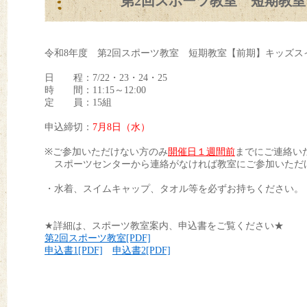
第2回スポーツ教室 短期教室【
令和8年度 第2回スポーツ教室 短期教室【前期】キッズスイ
日 程：7/22・23・24・25
時 間：11:15～12:00
定 員：15組
申込締切：
7
月8日（水）
※ご参加いただけない方のみ
開催日１週間前
までにご連絡い
スポーツセンターから連絡がなければ教室にご参加いただ
・水着、スイムキャップ、タオル等を必ずお持ちください。
★詳細は、スポーツ教室案内、申込書をご覧ください★
第2回スポーツ教室[PDF]
申込書1[PDF]
申込書2[PDF]