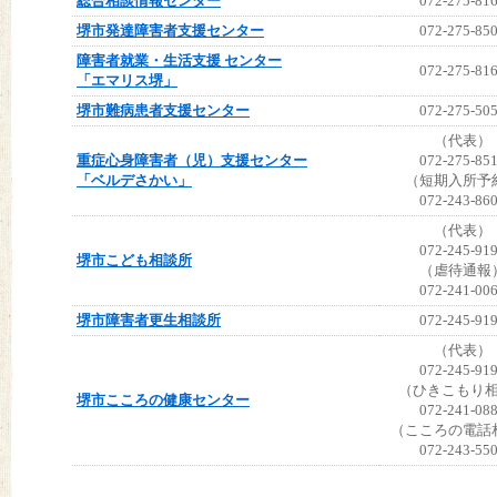
総合相談情報センター
072-275-81
堺市発達障害者支援センター
072-275-85
障害者就業・生活支援 センター
072-275-81
「エマリス堺」
堺市難病患者支援センター
072-275-50
（代表）
重症心身障害者（児）支援センター
072-275-85
「ベルデさかい」
（短期入所予
072-243-86
（代表）
072-245-91
堺市こども相談所
（虐待通報
072-241-00
堺市障害者更生相談所
072-245-91
（代表）
072-245-91
（ひきこもり
堺市こころの健康センター
072-241-08
（こころの電話
072-243-55