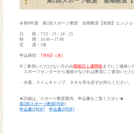
第2回スポーツ教室 短期教室【前
令和8年度 第2回スポーツ教室 短期教室【前期】エンジョイ
日 程：7/22・23・24・25
時 間：16:00～17:00
定 員：5名
申込締切：
7
月8日（水）
※ご参加いただけない方のみ
開催日１週間前
までにご連絡い
スポーツセンターから連絡がなければ教室にご参加いただ
・水着、スイムキャップ、タオル等を必ずお持ちください。
★詳細は、スポーツ教室案内、申込書をご覧ください★
第2回スポーツ教室[PDF]
申込書1[PDF]
申込書2[PDF]