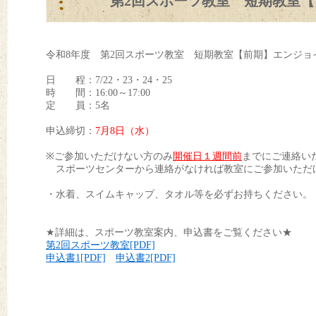
第2回スポーツ教室 短期教室【前
令和8年度 第2回スポーツ教室 短期教室【前期】エンジョイ
日 程：7/22・23・24・25
時 間：16:00～17:00
定 員：5名
申込締切：
7
月8日（水）
※ご参加いただけない方のみ
開催日１週間前
までにご連絡い
スポーツセンターから連絡がなければ教室にご参加いただ
・水着、スイムキャップ、タオル等を必ずお持ちください。
★詳細は、スポーツ教室案内、申込書をご覧ください★
第2回スポーツ教室[PDF]
申込書1[PDF]
申込書2[PDF]