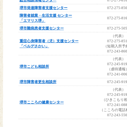
総合相談情報センター
072-275-81
堺市発達障害者支援センター
072-275-85
障害者就業・生活支援 センター
072-275-81
「エマリス堺」
堺市難病患者支援センター
072-275-50
（代表）
重症心身障害者（児）支援センター
072-275-85
「ベルデさかい」
（短期入所予
072-243-86
（代表）
072-245-91
堺市こども相談所
（虐待通報
072-241-00
堺市障害者更生相談所
072-245-91
（代表）
072-245-91
（ひきこもり
堺市こころの健康センター
072-241-08
（こころの電話
072-243-55