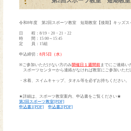
第2回スポーツ教室 短期教室【
令和8年度 第2回スポーツ教室 短期教室【後期】キッズスイ
日 程：8/19・20・21・22
時 間：15:00～15:45
定 員：15組
申込締切：
8
月5日（水）
※ご参加いただけない方のみ
開催日１週間前
までにご連絡い
スポーツセンターから連絡がなければ教室にご参加いただ
・水着、スイムキャップ、タオル等を必ずお持ちください。
★詳細は、スポーツ教室案内、申込書をご覧ください★
第2回スポーツ教室[PDF]
申込書1[PDF]
申込書2[PDF]