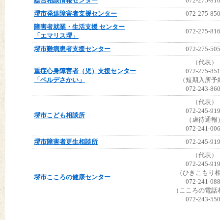
総合相談情報センター
072-275-81
堺市発達障害者支援センター
072-275-85
障害者就業・生活支援 センター
072-275-81
「エマリス堺」
堺市難病患者支援センター
072-275-50
（代表）
重症心身障害者（児）支援センター
072-275-85
「ベルデさかい」
（短期入所予
072-243-86
（代表）
072-245-91
堺市こども相談所
（虐待通報
072-241-00
堺市障害者更生相談所
072-245-91
（代表）
072-245-91
（ひきこもり
堺市こころの健康センター
072-241-08
（こころの電話
072-243-55