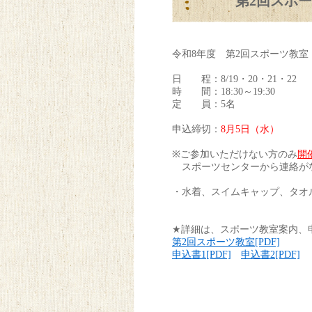
第2回スポー
令和8年度 第2回スポーツ教室
日 程：8/19・20・21・22
時 間：18:30～19:30
定 員：5名
申込締切：
8
月5日（水）
※ご参加いただけない方のみ
開
スポーツセンターから連絡が
・水着、スイムキャップ、タオ
★詳細は、スポーツ教室案内、
第2回スポーツ教室[PDF]
申込書1[PDF]
申込書2[PDF]