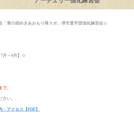
アーチェリー強化練習会
大会「青の煌めきあおもり障スポ」堺市選手団強化練習会☆
7月～9月】☆
まで。
ださい。
・アクセス【PDF】