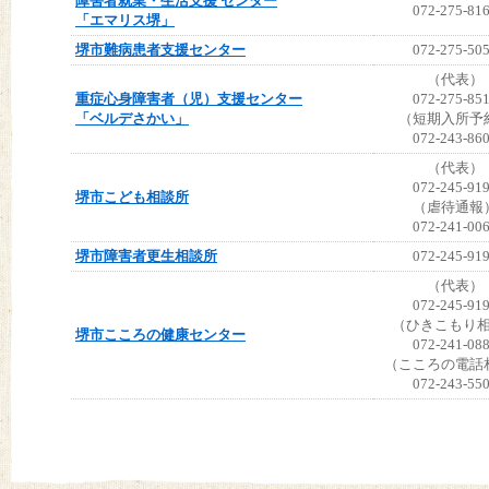
障害者就業・生活支援 センター
072-275-81
「エマリス堺」
堺市難病患者支援センター
072-275-50
（代表）
重症心身障害者（児）支援センター
072-275-85
「ベルデさかい」
（短期入所予
072-243-86
（代表）
072-245-91
堺市こども相談所
（虐待通報
072-241-00
堺市障害者更生相談所
072-245-91
（代表）
072-245-91
（ひきこもり
堺市こころの健康センター
072-241-08
（こころの電話
072-243-55