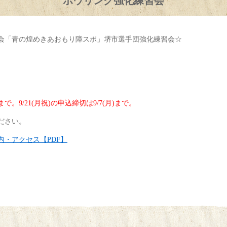
ボウリング強化練習会
大会「青の煌めきあおもり障スポ」堺市選手団強化練習会☆
9/21(月祝)の申込締切は9/7(月)まで。
ださい。
・アクセス【PDF】