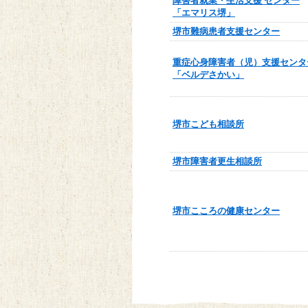
障害者就業・生活支援 センター
「エマリス堺」
堺市難病患者支援センター
重症心身障害者（児）支援センタ
「ベルデさかい」
堺市こども相談所
堺市障害者更生相談所
堺市こころの健康センター