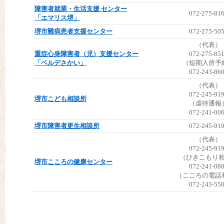
障害者就業・生活支援 センター
072-275-81
「エマリス堺」
堺市難病患者支援センター
072-275-50
（代表）
重症心身障害者（児）支援センター
072-275-85
「ベルデさかい」
（短期入所予
072-243-86
（代表）
072-245-91
堺市こども相談所
（虐待通報
072-241-00
堺市障害者更生相談所
072-245-91
（代表）
072-245-91
（ひきこもり
堺市こころの健康センター
072-241-08
（こころの電話
072-243-55