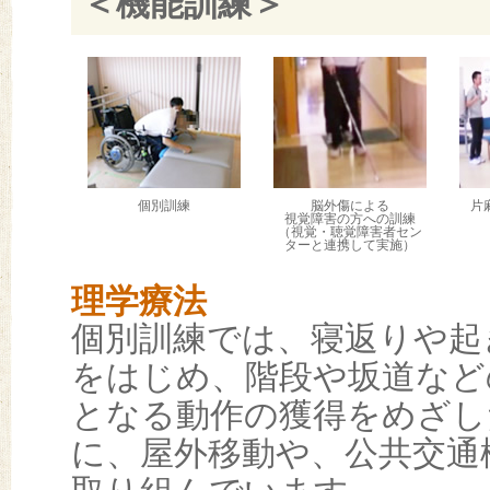
＜機能訓練＞
個別訓練
脳外傷による
片
視覚障害の方への訓練
（視覚・聴覚障害者セン
ターと連携して実施）
理学療法
個別訓練では、寝返りや起
をはじめ、階段や坂道など
となる動作の獲得をめざし
に、屋外移動や、公共交通