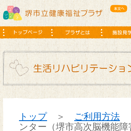
トップ
＞
ご利用方法
＞
ンター（堺市高次脳機能障