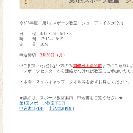
第1回スポーツ教室 ジ
令和8年度 第1回スポーツ教室 ジュニアスイム(知的Ⅰ)
日 程：4/17・24・5/1・8
時 間：17:15～18:15
定 員：10名
申込締切：
3
月30日（月）
※ご参加いただけない方のみ
開催日１週間前
までにご連絡い
スポーツセンターから連絡がなければ教室にご参加いただ
・水着、スイムキャップ、タオル等を必ずお持ちください。
★詳細は、スポーツ教室案内、申込書をご覧ください★
第1回スポーツ教室[PDF]
申込書1[PDF]
申込書2[PDF]