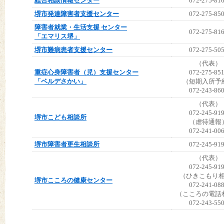
総合相談情報センター
072-275-81
堺市発達障害者支援センター
072-275-85
障害者就業・生活支援 センター
072-275-81
「エマリス堺」
堺市難病患者支援センター
072-275-50
（代表）
重症心身障害者（児）支援センター
072-275-85
「ベルデさかい」
（短期入所予
072-243-86
（代表）
072-245-91
堺市こども相談所
（虐待通報
072-241-00
堺市障害者更生相談所
072-245-91
（代表）
072-245-91
（ひきこもり
堺市こころの健康センター
072-241-08
（こころの電話
072-243-55