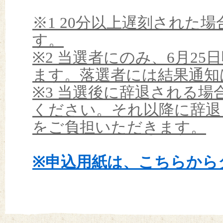
※1 20分以上遅刻された
す。
※2 当選者にのみ、6月2
ます。落選者には結果通知
※3 当選後に辞退される場
ください。それ以降に辞退
をご負担いただきます。
※申込用紙は、こちらから