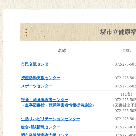
堺市立健康
名称
TEL
市民交流センター
072-275-50
授産活動支援センター
072-275-50
スポーツセンター
072-275-50
（代表）
視覚・聴覚障害者センター
072-275-50
（点字図書館・聴覚障害者情報提供施設）
（図書貸出予
072-275-50
生活リハビリテーションセンター
072-275-50
総合相談情報センター
072-275-81
堺市発達障害者支援センター
072-275-85