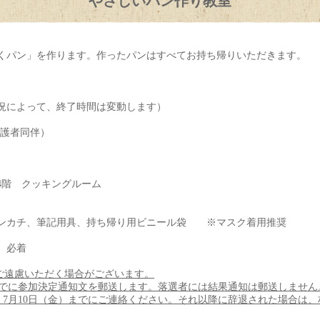
やさしいパン作り教室
くパン」を作ります。作ったパンはすべてお持ち帰りいただきます。
状況によって、終了時間は変動します）
保護者同伴）
）
4階 クッキングルーム
ンカチ、筆記用具、持ち帰り用ビニール袋 ※マスク着用推奨
）必着
をご遠慮いただく場合がございます。
頃までに参加決定通知文を郵送します。落選者には結果通知は郵送しません
、7月10日（金）までにご連絡ください。それ以降に辞退された場合は、