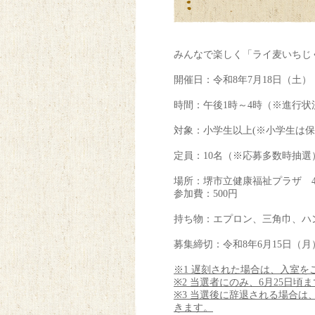
みんなで楽しく「ライ麦いちじ
開催日：令和8年7月18日（土）
時間：午後1時～4時（※進行
対象：小学生以上(※小学生は
定員：10名（※応募多数時抽選
場所：堺市立健康福祉プラザ 
参加費：500円
持ち物：エプロン、三角巾、ハ
募集締切：令和8年6月15日（月
※1 遅刻された場合は、入室
※2 当選者にのみ、6月25日
※3 当選後に辞退される場合は
きます。