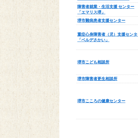
障害者就業・生活支援 センター
「エマリス堺」
堺市難病患者支援センター
重症心身障害者（児）支援センタ
「ベルデさかい」
堺市こども相談所
堺市障害者更生相談所
堺市こころの健康センター