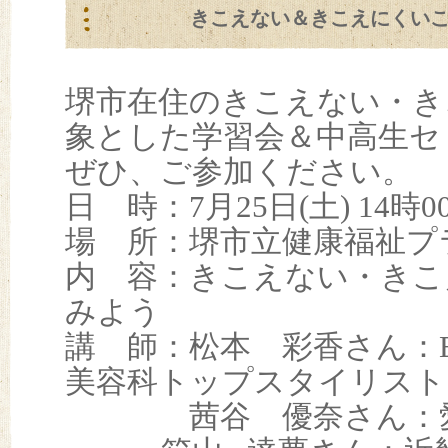
きこえない＆きこえにくい
堺市在住のきこえない・き
象とした学習会＆中高生セ
ぜひ、ご参加ください。
日 時：7月25日(土) 14時0
場 所：堺市立健康福祉プ
内 容：きこえない・きこ
みよう
講 師：松本 彩香さん：
美容科トップスタイリスト
茜谷 優奈さん：愛媛大