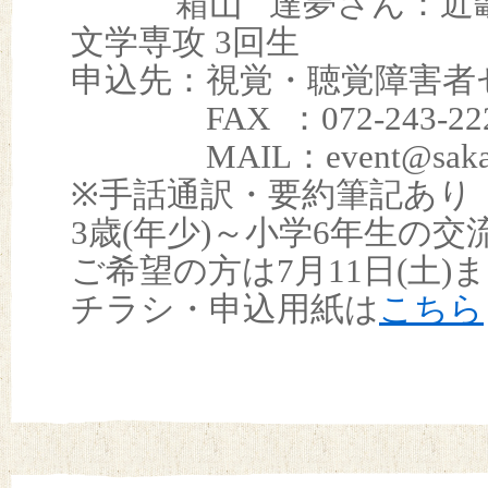
箱山 達夢さん：近畿大
文学専攻 3回生
申込先：視覚・聴覚障害者
FAX ：072-243-22
MAIL：event@sakai-k
※手話通訳・要約筆記あり
3歳(年少)～小学6年生の交
ご希望の方は7月11日(土
チラシ・申込用紙は
こちら