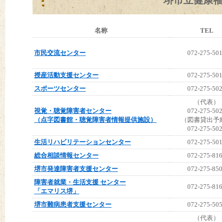
堺市立健康
名称
TEL
市民交流センター
072-275-50
授産活動支援センター
072-275-50
スポーツセンター
072-275-50
（代表）
視覚・聴覚障害者センター
072-275-50
（点字図書館・聴覚障害者情報提供施設）
（図書貸出予
072-275-50
生活リハビリテーションセンター
072-275-50
総合相談情報センター
072-275-81
堺市発達障害者支援センター
072-275-85
障害者就業・生活支援 センター
072-275-81
「エマリス堺」
堺市難病患者支援センター
072-275-50
（代表）