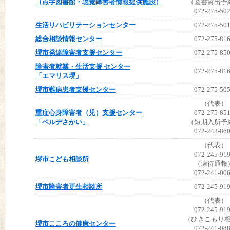
（点字図書館・聴覚障害者情報提供施設）
（図書貸出予
072-275-50
生活リハビリテーションセンター
072-275-50
総合相談情報センター
072-275-81
堺市発達障害者支援センター
072-275-85
障害者就業・生活支援 センター
072-275-81
「エマリス堺」
堺市難病患者支援センター
072-275-50
（代表）
重症心身障害者（児）支援センター
072-275-85
「ベルデさかい」
（短期入所予
072-243-86
（代表）
072-245-91
堺市こども相談所
（虐待通報
072-241-00
堺市障害者更生相談所
072-245-91
（代表）
072-245-91
（ひきこもり
堺市こころの健康センター
072-241-08