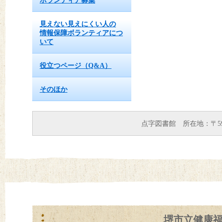
ボランティア募集
見えない見えにくい人の
情報保障ボランティアにつ
いて
役立つページ（Q&A）
そのほか
点字図書館 所在地：〒59
堺市立健康