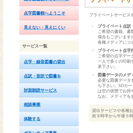
点字図書館へようこそ
プライベートサービス
・
プライベート点訳
見えない・見えにくい
ご希望の書籍、書
場合もございます
各種メディアにコ
サービス一覧
・
プライベート点字
ご希望の点字デー
一人で多くの印刷
点字・録音図書の貸出
承下さい。
・
図書データのメデ
点訳・音訳で図書を
必要な図書データ
ち下さい。SDカー
対面朗読サービス
は空の状態でお持
なお、メディアを
相談事業
貸出サービスや各種
前９時半から午後５時
体験する