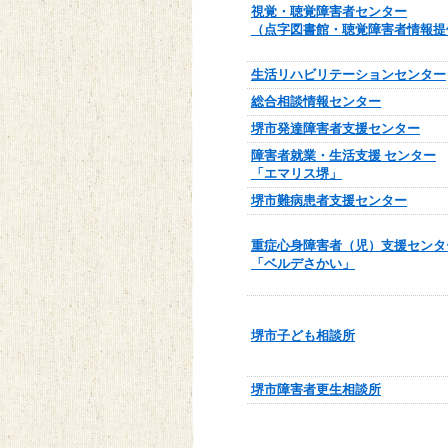
視覚・聴覚障害者センター
（点字図書館・聴覚障害者情報提
生活リハビリテーションセンター
総合相談情報センター
堺市発達障害者支援センター
障害者就業・生活支援 センター
「エマリス堺」
堺市難病患者支援センター
重症心身障害者（児）支援センタ
「ベルデさかい」
堺市子ども相談所
堺市障害者更生相談所