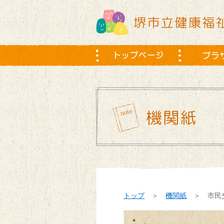
トップ
＞
機関紙
＞ 市民